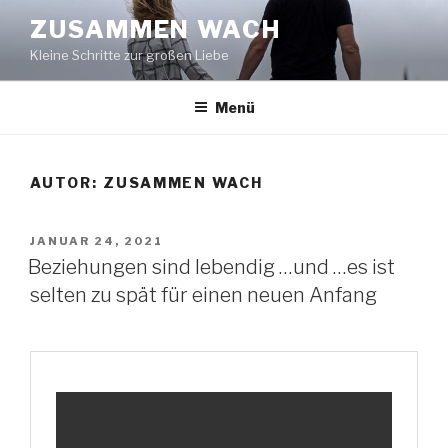
Zum
ZUSAMMEN WACH
Inhalt
Kleine Schritte zur großen Liebe
springen
Menü
AUTOR:
ZUSAMMEN WACH
VERÖFFENTLICHT
JANUAR 24, 2021
AM
Beziehungen sind lebendig …und …es ist
selten zu spät für einen neuen Anfang