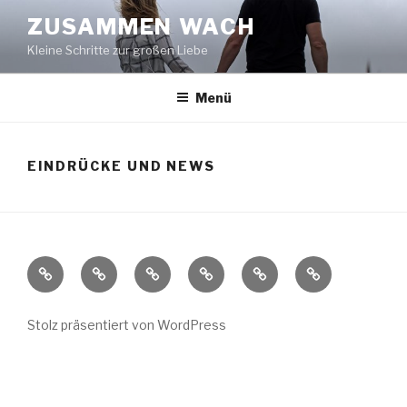
Zum
ZUSAMMEN WACH
Inhalt
Kleine Schritte zur großen Liebe
springen
Menü
EINDRÜCKE UND NEWS
Paartherapie
Angebot
Wut-
Cellular
Über
Termin
&
Coaching
Transformation®
uns
buchen
Preise
Stolz präsentiert von WordPress